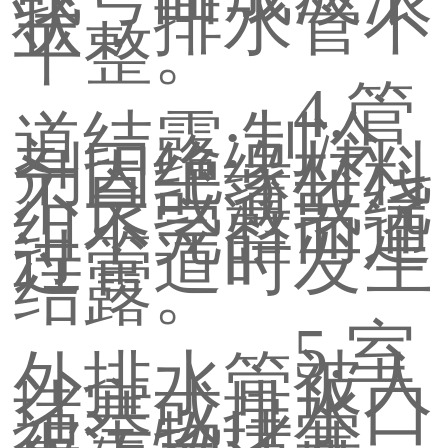
状，排水管不
平整。
4.管
道结露:制冷
剂因绝缘材料
不良或薄或绕
组不完整而通
过管道时发生
结露。
5.室
外排水管被人
堵塞或排水口
被污物堵塞，