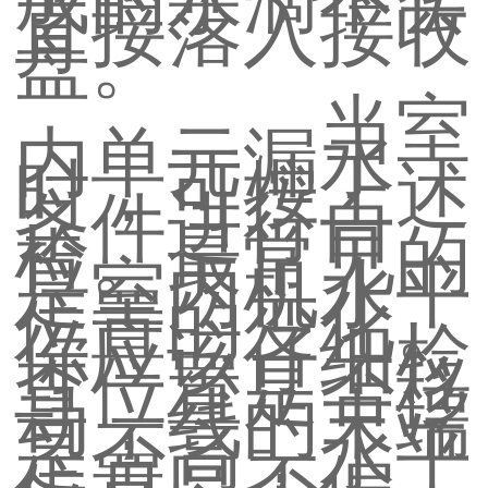
直接落入接收
盘。
当室
内单元漏水
时，可按上述
条件进行自
检。最常见的
是室内机水平
位置的变化。
你应该仔细检
查位置是否移
动，线的末端
是否高，水平