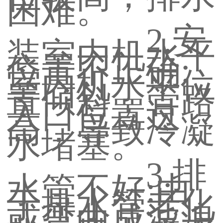
困难。
2.安
装室内机水平
位置不正确:
室内机水平位
置倾斜，管路
入口位置过
高，导致冷凝
水堵塞。
3.排
水管不好:由
于排水管老化
或弯曲成波浪