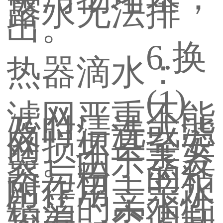
露水无法排
出。
6.换
热器滴水：
(1)
滤网严重不能
及时清洗或滤
网损坏甚至安
装。由于蒸发
器与粉尘的粘
附作用，亲水
铝箔的亲水性
较差。空调制